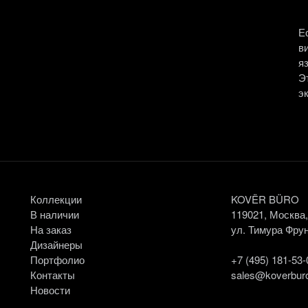
Е
в
я
Э
э
Коллекции
KOVËR BÜRO
В наличии
119021, Москва
На заказ
ул. Тимура Фрун
Дизайнеры
Портфолио
+7 (495) 181-53-
Контакты
sales@koverburo
Новости