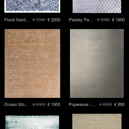
Floral Garden - 200 x 240 cm
€ 7040
€ 2200
Paisley Park - 170 x 240 cm
€ 5985
€ 1800
Ocean Stone - 200x 240 cm
€ 6305
€ 1900
Popwaves - 180 x 180 cm
€ 6000
€ 890