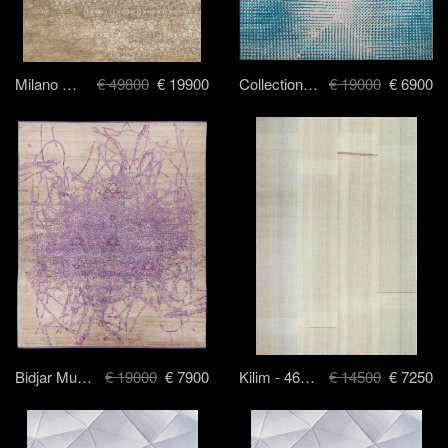
Milano Raved - 350x500 cm
€ 49800
€ 19900
Collection 54-16 - 250 x 300 cm
€ 19000
€ 6900
Bidjar Muted - 250x300 cm
€ 19000
€ 7900
Kilim - 460 х 296 см
€ 14500
€ 7250