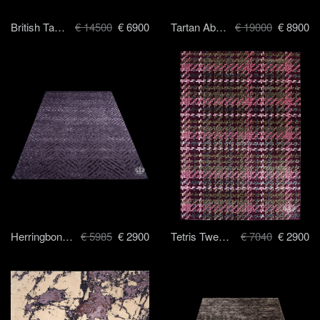
British Tartan - 250 x 300 cm
€ 14500
€ 6900
Tartan Abstract - 250 x 300 см
€ 19000
€ 8900
Herringbone Special - 170 x 240 cm
€ 5985
€ 2900
Tetris Tweed - 170 x 240 cm
€ 7040
€ 2900