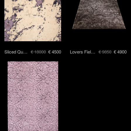
Sliced Quartz - 260 x 280 cm
€ 18000
€ 4500
Lovers Field II - 250 x 300 cm
€ 9850
€ 4900